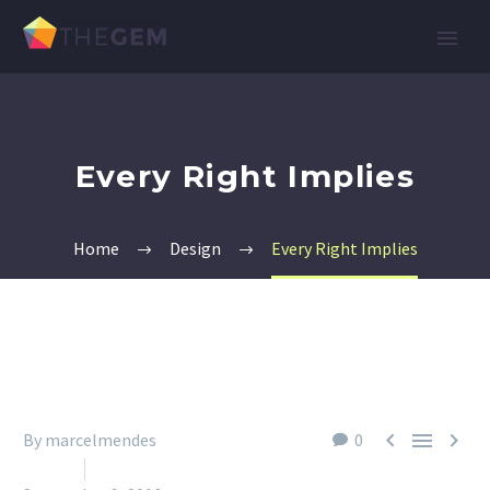
Every Right Implies
Home
Design
Every Right Implies



By marcelmendes
0
Design
Nature