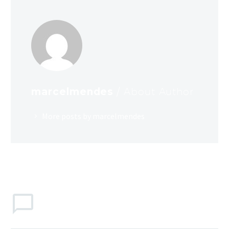
marcelmendes
/ About Author
More posts by marcelmendes
LEAVE
a comment